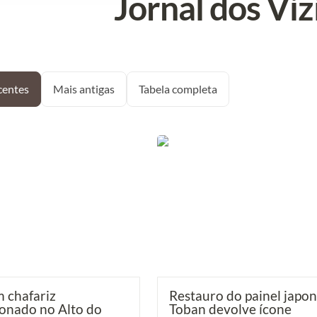
Jornal dos Vi
centes
Mais antigas
Tabela completa
afariz abandonado no Alto
Restauro do painel japonês Toba
o. Munícipes pedem o seu
devolve ícone cultural ao Parque
[Timeout]
Nações
 chafariz 
Restauro do painel japon
nado no Alto do 
Toban devolve ícone 