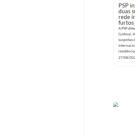
PSP in
duas s
rede i
furtos
A PSP dete
(Lisboa), 
suspeitas 
internacion
residência
27/08/20
PSP detém 
catalisad