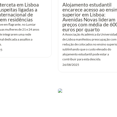
terceta em Lisboa 
Alojamento estudantil 
uspeitas ligadas a 
encarece acesso ao ensin
nternacional de 
superior em Lisboa: 
 em residências
Avenidas Novas lideram 
preços com média de 600
ve em flagrante, no Lumiar 
euros por quarto
duas mulheres de 21 e 24 anos 
de integrarem uma rede 
A Associação Académica da Universidad
al dedicada a assaltos a 
de Lisboa manifestou preocupação com 
s.
redução de colocados no ensino superior
sublinhando que o custo elevado do 
25
alojamento estudantil pode estar a 
contribuir para esta descida.
26/08/2025
suspeitos de furtos de
Academia de Amadores de Músi
ores nas Avenidas Novas
ganha mais um ano no Chiado
enquanto aguarda nova sede na
Avenida de Berna