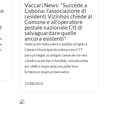
Vaccari News: “
Succede a 
o 
Lisbona: l’associazione di 
residenti Vizinhos chiede al 
Comune e all’operatore 
 
postale nazionale Ctt di 
salvaguardare quelle 
ancora esistenti
”
e 
a 
Notícia em Itália sobre o pedido dirigida à 
, 
Câmara Municipal de Lisboa e aos CTT 
para proteger as antigas caixas de correio 
cilíndricas em ferro fundido, introduzidas 
em 1880 e inspiradas nos 
pillar box
britânicos sejam preservados

25/08/2025
ca
Obras de repavimentação na Estrada
da Torre (Lumiar) com início a 25 de
agosto