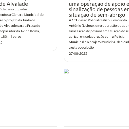
de Alvalade
uma operação de apoio e
sinalização de pessoas em
idadania Lx pediu 
situação de sem-abrigo
entos à Câmara Municipal de 
re o projeto da Junta de 
A 1.ª Divisão Policial realizou, em Santo 
de Alvalade para a Praça de 
António (Lisboa), uma operação de apoio
 separador da Av. de Roma, 
sinalização de pessoas em situação de s
 180 mil euros
abrigo, em colaboração com a Polícia 
Municipal e o projeto municipal dedicad
25
a esta população
27/08/2025
eta em Lisboa duas suspeitas
Alojamento estudantil encarece 
rede internacional de furtos
ao ensino superior em Lisboa: A
ncias
Novas lideram preços com média
600 euros por quarto