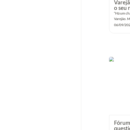
Varejã
o seu 
“Há um cha
Varejão. M
06/09/20
Fórum Cid
alterações
Fórum 
questi