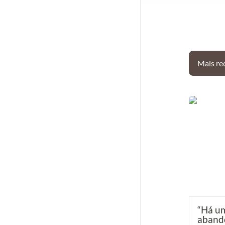
Mais re
“Há um ch
do Varejã
restauro” 
“
Há um
abando