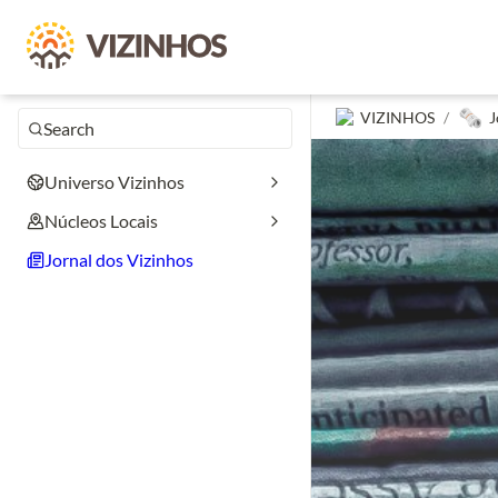
🗞️
VIZINHOS
/
J
Search
Universo Vizinhos
Núcleos Locais
Jornal dos Vizinhos