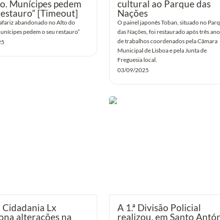
o. Munícipes pedem 
cultural ao Parque das 
restauro” [Timeout]
Nações
fariz abandonado no Alto do 
O painel japonês Toban, situado no Parq
unícipes pedem o seu restauro”
das Nações, foi restaurado após três anos
de trabalhos coordenados pela Câmara 
25
Municipal de Lisboa e pela Junta de 
Freguesia local.
03/09/2025
adania Lx questiona
A 1.ª Divisão Policial realizou, em
 na Praça de Alvalade
António, uma operação de apoio 
sinalização de pessoas em situaç
sem-abrigo
Cidadania Lx 
A 1.ª Divisão Policial 
ona alterações na 
realizou, em Santo Antóni