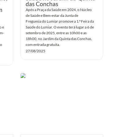
 
das Conchas
 
Após a Praça da Saúde em 2024, o Núcleo 
de Saúde e Bem-estar da Junta de 
Freguesia do Lumiar promove a 1.ª Feira da 
 e 
Saúde do Lumiar. O evento terá lugar a 6 de 
em-
setembro de 2025, entre as 10h00 e as 
18h00, no Jardim da Quinta das Conchas, 
o 
com entrada gratuita.
27/08/2025
acesso
Vaccari News: “Succede a Lisbona:
venidas
l’associazione di residenti Vizinhos
 de
chiede al Comune e all’operatore
postale nazionale Ctt di salvaguardare
quelle ancora esistenti”