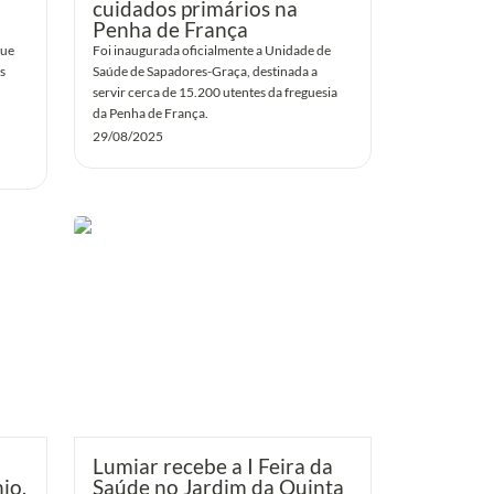
cuidados primários na 
Penha de França
ue 
Foi inaugurada oficialmente a Unidade de 
 
Saúde de Sapadores-Graça, destinada a 
servir cerca de 15.200 utentes da freguesia 
da Penha de França.
29/08/2025
 Santo
Lumiar recebe a I Feira da Saúde no
e
Jardim da Quinta das Conchas
ão de
Lumiar recebe a I Feira da 
o, 
Saúde no Jardim da Quinta 