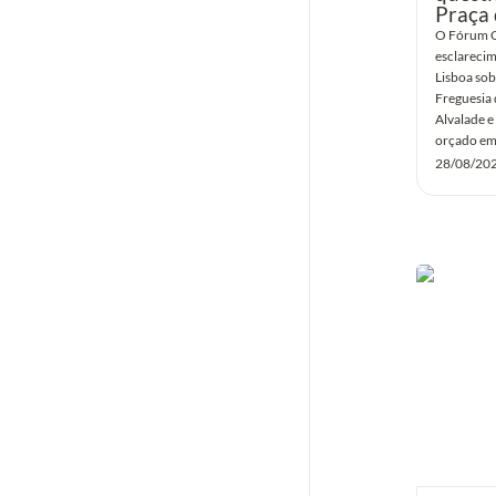
Praça 
O Fórum C
esclarecim
Lisboa sob
Freguesia 
Alvalade e
orçado em
28/08/20
PSP interc
ligadas a 
em residê