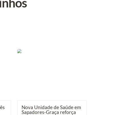
zinhos
n
Nova Unidade de Saúde em Sapadores-
 das
Graça reforça cuidados primários na
Penha de França
ês 
Nova Unidade de Saúde em 
Sapadores-Graça reforça 