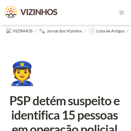
🗞️
📄
VIZINHOS
/
Jornal dos Vizinhos
/
Lista de Artigos
/
👮
PSP detém suspeito e 
identifica 15 pessoas 
em operação policial 