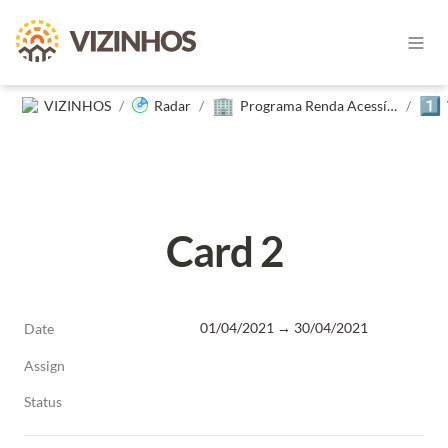
🏢
1️⃣
VIZINHOS
/
Radar
/
Programa Renda Acessível no Alto do Restelo
/
Card 2
01/04/2021 → 30/04/2021
Date
Assign
Status