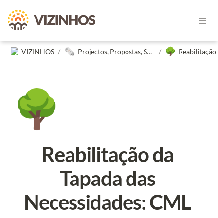
🗞️
🌳
VIZINHOS
/
Projectos, Propostas, Subscrições, Estudos e Petições dos Vizinhos
/
🌳
Reabilitação da 
Tapada das 
Necessidades: CML 