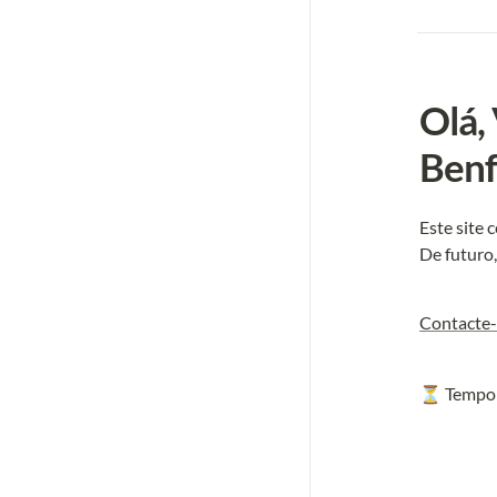
Olá,
Benf
Este site 
De futuro
Contacte
⏳ Tempo m