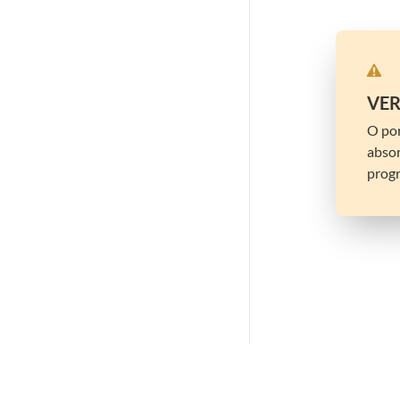
VER
O por
absor
prog