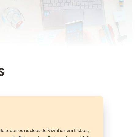
s
s de todos os núcleos de Vizinhos em Lisboa, 