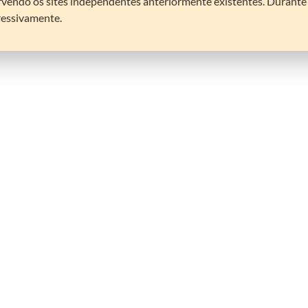
vendo os sites independentes anteriormente existentes. Durante a 
ressivamente.