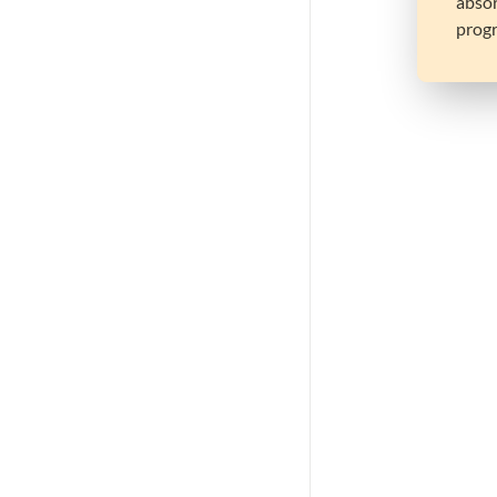
absor
prog