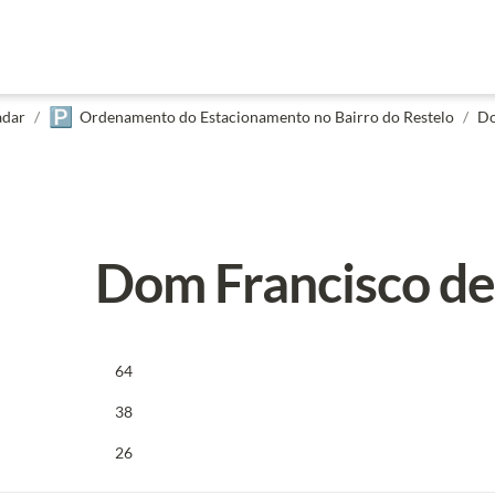
🅿️
adar
/
Ordenamento do Estacionamento no Bairro do Restelo
/
Do
Dom Francisco de
64
38
26