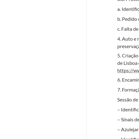
a. Identif
b. Pedido 
c. Falta d
4. Auto e 
preservaçã
5. Criação
https://
6. Encami
7. Formaç
Sessão de
– Identifi
– Sinais d
– Azulejar