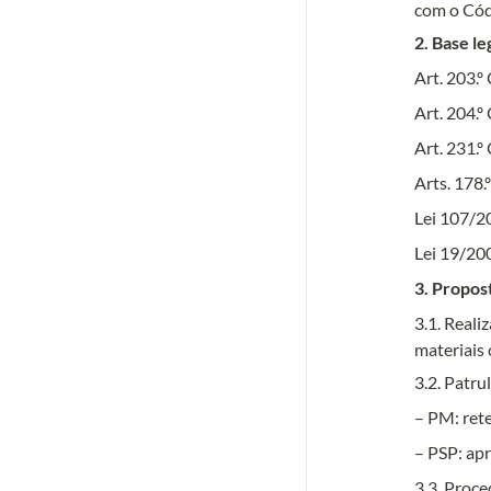
com o Cód
2. Base le
Art. 203.º
Art. 204.º
Art. 231.º
Arts. 178.
Lei 107/2
Lei 19/200
3. Propos
3.1. Reali
materiais 
3.2. Patru
– PM: rete
– PSP: ap
3.3. Proc