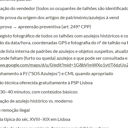
icação do vendedor (todos os ocupantes de talhões são identificado
de prova da origem dos artigos de património/azulejos à vend
e prova → apreensão preventiva (art. 249.º CPP)
registo fotográfico de todos os talhões com azulejos históricos 
o da data/hora, coordenadas GPS e fotografia do nº de talhão na F
 de lista interna de padrões de azulejos e objetos suspeitos, atualiz
www.google.com/maps/d/u/0/edit?mid=1G8bVImWXo1ytIT66zUo
nhamento à PJ ("SOS Azulejos") e CML quando apropriado
ão técnica oferecida gratuitamente à PSP Lisboa
 30–40 minutos, com conteúdos básicos:
cação de azulejo histórico vs. moderno
e remoção ilegal
ia típica do séc. XVIII–XIX em Lisboa