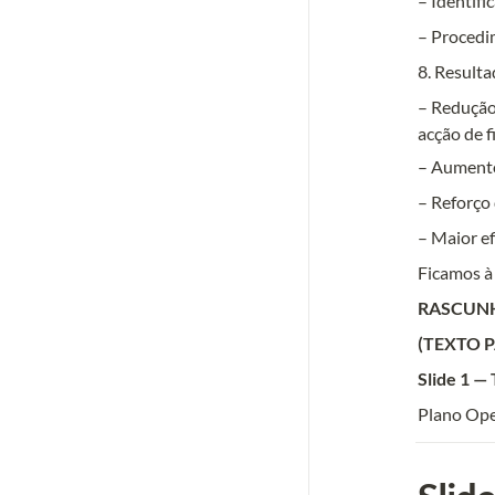
– Identifi
– Procedi
8. Result
– Redução 
acção de f
– Aumento
– Reforço
– Maior ef
Ficamos à 
RASCUN
(TEXTO P
Slide 1 — 
Plano Ope