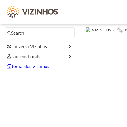
🗞️
VIZINHOS
/
P
Search
Universo Vizinhos
Núcleos Locais
Jornal dos Vizinhos