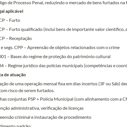
igo de Processo Penal, reduzindo o mercado de bens furtados na f
gal aplicável
 CP – Furto
 CP – Furto qualificado (inclui bens de importante valor científico, a
 CP – Receptação
º e segs. CPP – Apreensão de objetos relacionados com o crime
001 – Bases do regime de proteção do património cultural
4 – Regime jurídico das polícias municipais (competências e coor
ta de atuação
zação de uma operação mensal fixa em dias incertos (3F ou Sáb) de
com risco de serem furtados.
lhas conjuntas PSP + Polícia Municipal (com alinhamento com a CM
nção administrativa, verificação de licenças
reensão criminal e instauração de procedimento
edimento padrão: