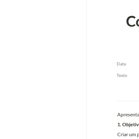
C
Data
Texto
Apresenta
1. Objeti
Criar um p