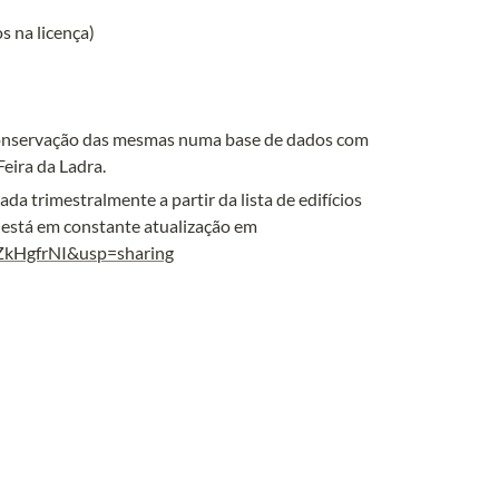
s na licença)
e conservação das mesmas numa base de dados com 
eira da Ladra.
ada trimestralmente a partir da lista de edifícios 
de Lisboa onde faltam (furto ou queda) azulejos e que pode ser consultada e está em constante atualização em 
ZkHgfrNI&usp=sharing