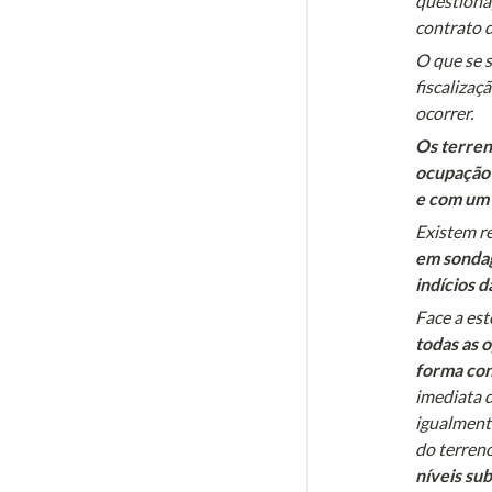
questiona,
contrato 
O que se 
fiscalizaç
ocorrer.
Os terren
ocupação 
e com um 
Existem re
em sondag
indícios d
Face a est
todas as 
forma con
imediata d
igualment
do terren
níveis su