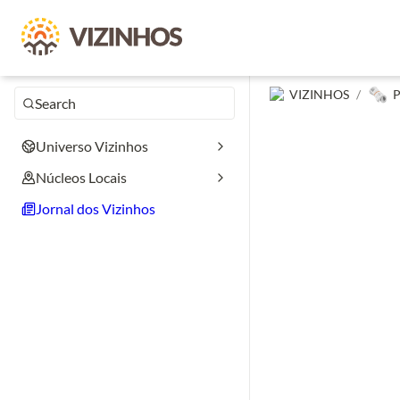
🗞️
VIZINHOS
/
P
Search
Universo Vizinhos
Núcleos Locais
Jornal dos Vizinhos