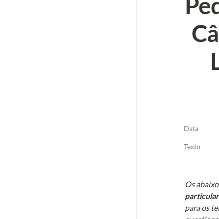
Ped
Câ
Data
Texto
Os abaixo 
particula
para os te