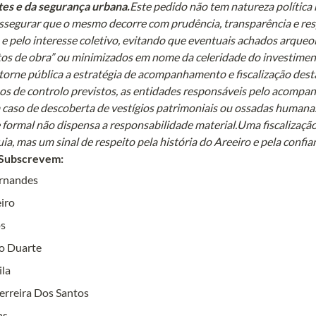
es e da segurança urbana.
Este pedido não tem natureza política
assegurar que o mesmo decorre com prudência, transparência e res
 e pelo interesse coletivo, evitando que eventuais achados arque
os de obra” ou minimizados em nome da celeridade do investimento
torne pública a estratégia de acompanhamento e fiscalização desta
s de controlo previstos, as entidades responsáveis pelo acompa
caso de descoberta de vestígios patrimoniais ou ossadas humanas.
 formal não dispensa a responsabilidade material.Uma fiscalização
ia, mas um sinal de respeito pela história do Areeiro e pela confia
Subscrevem:
rnandes
iro
os
o Duarte
ila
erreira Dos Santos
ns