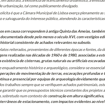
 em abstrato, a existência de licenciamento urbanístico, a emissão
de urbanização, tal como publicamente divulgado.
solicita é que a Câmara Municipal de Lisboa exerça plenamente a
ão e salvaguarda do interesse público, atendendo às características 
os em causa correspondem à antiga Quinta das Ameias, também c
documentada desde pelo menos o século XVI, com vestígios edifi
historial consistente de achados relevantes no subsolo.
latos reiterados, provenientes de diferentes épocas e fontes, da d
ens realizadas nas décadas de 1960 e de 1980, associadas a estr
a existência de cisternas, grutas naturais ou artificiais escavada
e enquadramento histórico e arqueológico, considera-se essencial
operações de movimentação de terras, escavações profundas e 
tínua e presencial por equipas de arqueologia devidamente qual
os trabalhos sempre que se verifiquem achados patrimoniais, oste
e garantir que os pressupostos técnicos constantes dos projetos 
o, sobretudo num contexto de c
onstrução em altura significativa, 
bterrâneos de estacionamento, com impactos evidentes ao nível da