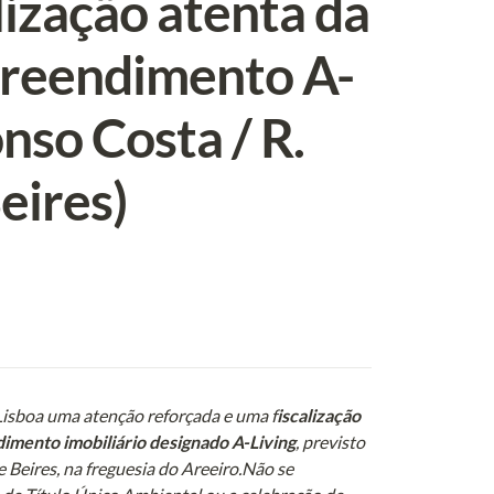
ização atenta da 
preendimento A-
nso Costa / R. 
eires)
 Lisboa uma atenção reforçada e uma f
iscalização 
imento imobiliário designado A-Living
, previsto 
Beires, na freguesia do Areeiro.Não se 