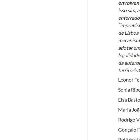
envolvent
isso sim, 
enterrado
“imprevist
de Lisboa 
mecanismo
adotar em 
legalidade
da autarqu
território.
Leonor Fe
Sonia Ribe
Elsa Bast
Maria Joã
Rodrigo V
Gonçalo F
Rui Marti