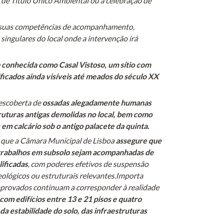
 de Título Único Ambiental ou a celebração de 
s suas competências de acompanhamento, 
singulares do local onde a intervenção irá 
onhecida como Casal Vistoso, um sítio com 
cados ainda visíveis até meados do século XX 
escoberta de 
ossadas alegadamente humanas 
uturas antigas demolidas no local, bem como 
s em calcário sob o antigo palacete da quinta.
 que a Câmara Municipal de Lisboa 
assegure que 
trabalhos em subsolo sejam acompanhadas de 
ificadas
, com poderes efetivos de suspensão 
ológicos ou estruturais relevantes.Importa 
aprovados continuam a corresponder à realidade 
com edifícios entre 13 e 21 pisos e quatro 
 estabilidade do solo, das infraestruturas 