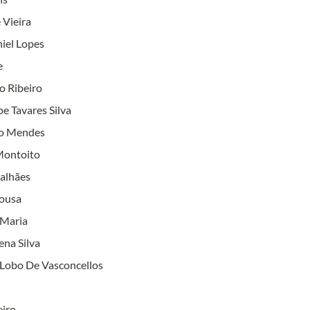
 Vieira
iel Lopes
e
o Ribeiro
pe Tavares Silva
to Mendes
Montoito
alhães
Sousa
 Maria
ena Silva
 Lobo De Vasconcellos
eiro