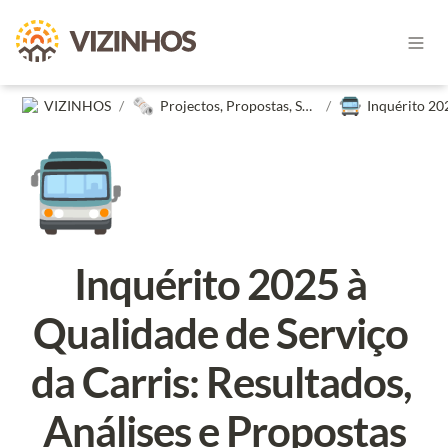
🗞️
🚍
VIZINHOS
/
Projectos, Propostas, Subscrições, Estudos e Petições dos Vizinhos
/
🚍
Inquérito 2025 à 
Qualidade de Serviço 
da Carris: Resultados, 
Análises e Propostas