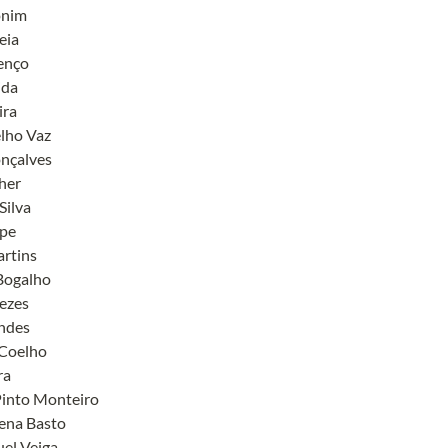
nim

ia

enço

da

ra

lho Vaz

nçalves

her

ilva

pe

rtins

Bogalho

ezes

des

Coelho

a

into Monteiro

ena Basto

el Veiga
