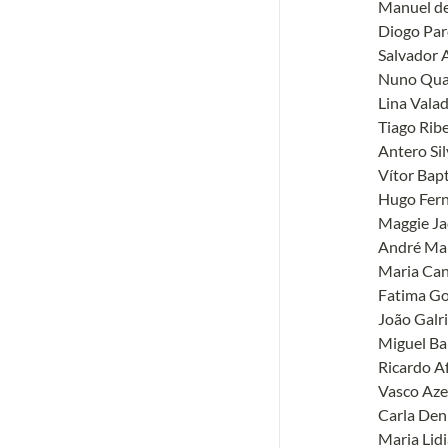
Manuel de
Diogo Pard
Salvador 
Nuno Qua
Lina Valad
Tiago Ribe
Antero Sil
Vítor Bapt
Hugo Fern
Maggie Jac
André Mar
Maria Can
Fatima Go
João Galri
Miguel Bap
Ricardo A
Vasco Aze
Carla Deni
Maria Lidi