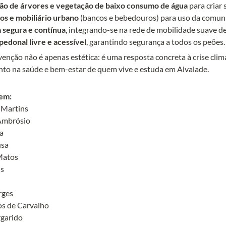
ção de árvores e vegetação de baixo consumo de água
ros e mobiliário urbano
 (bancos e bebedouros) para uso da comuni
a segura e contínua
, integrando-se na rede de mobilidade suave de 
pedonal livre e acessível
, garantindo segurança a todos os peões.
venção não é apenas estética: é uma resposta concreta à crise clim
nto na saúde e bem-estar de quem vive e estuda em Alvalade.
Martins

mbrósio

a

sa

atos

s

ges

s de Carvalho

arido
