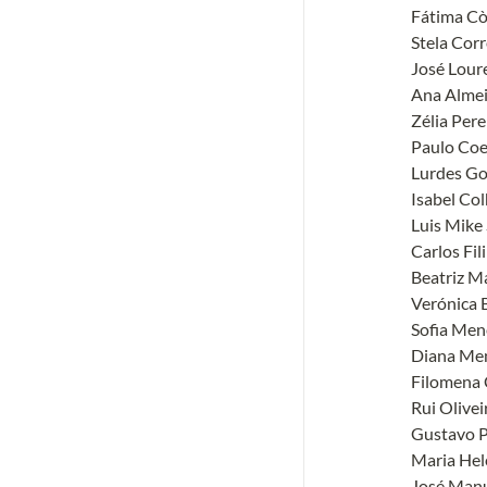
Fátima Cò
Stela Corre
José Lour
Ana Almei
Zélia Perei
Paulo Coe
Lurdes Go
Isabel Col
Luis Mike S
Carlos Fili
Beatriz Ma
Verónica 
Sofia Men
Diana Men
Filomena 
Rui Oliveir
Gustavo P
Maria Hel
José Manu