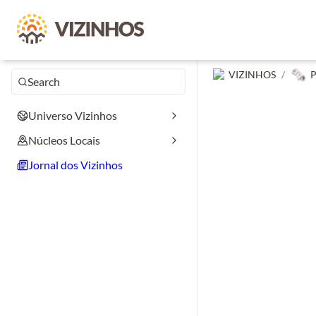
🗞️
VIZINHOS
/
P
Search
Universo Vizinhos
Núcleos Locais
Jornal dos Vizinhos