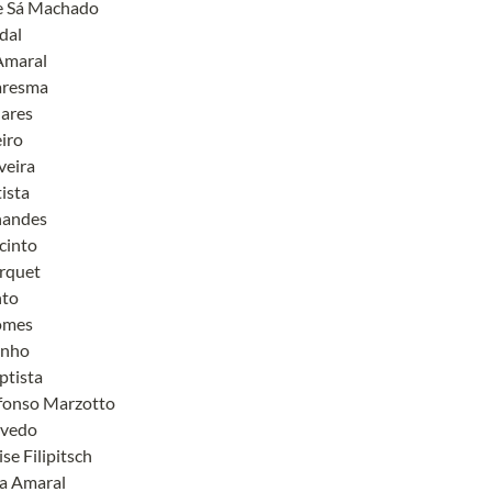
 Sá Machado

al

Amaral

resma

ares

iro

veira

ista

andes

into

quet

to

mes

nho

tista

fonso Marzotto

vedo

se Filipitsch

a Amaral
