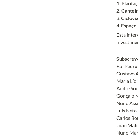
1. Planta
2. Cantei
3. 
Ciclovi
4. 
Espaço 
Esta inter
investime
Rui Pedro 
Gustavo A
Maria Lídi
André Sou
Gonçalo M
Nuno Assi
Luís Neto

Carlos Bor
João Mato
Nuno Marg