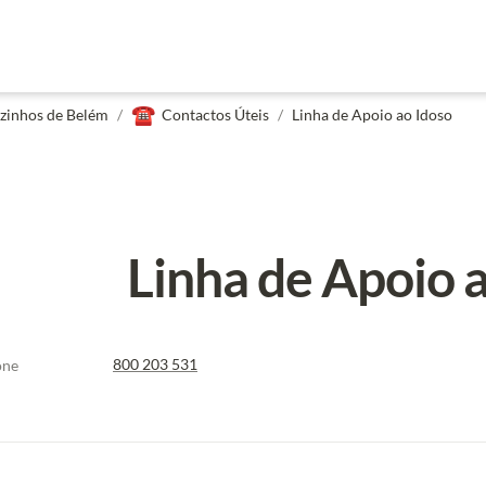
☎️
zinhos de Belém
/
Contactos Úteis
/
Linha de Apoio ao Idoso
Linha de Apoio 
800 203 531
one