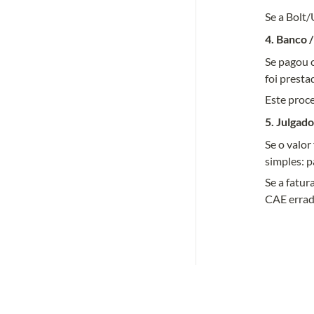
4. Banco 
Se pagou c
foi presta
5. Julgad
Se o valor
simples: p
Se a fatu
CAE errad