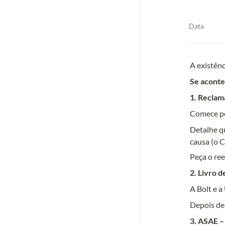
Data
1. Reclam
Comece por
Detalhe q
causa (o C
2. Livro 
A Bolt e a
3. ASAE –