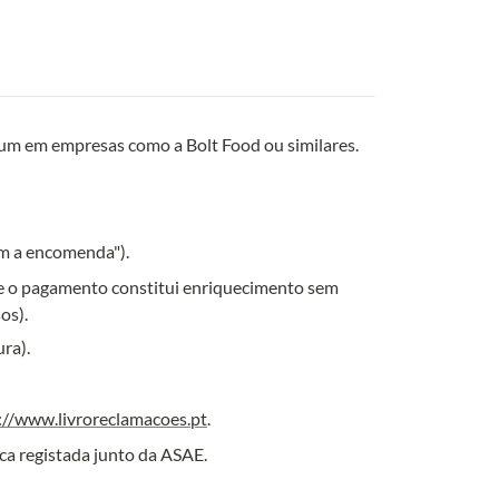
om a encomenda").
ue o pagamento constitui enriquecimento sem 
os).
://www.livroreclamacoes.pt
.