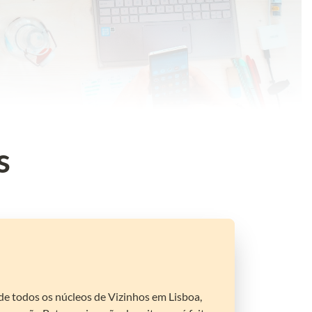
s
s de todos os núcleos de Vizinhos em Lisboa, 