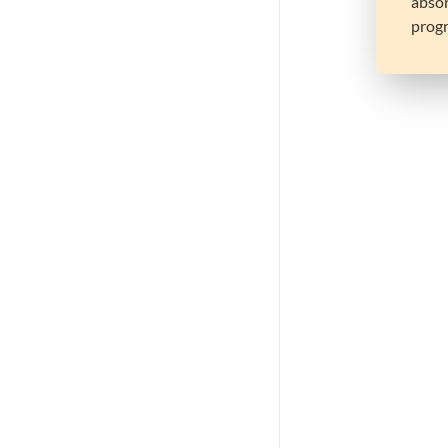
absor
prog